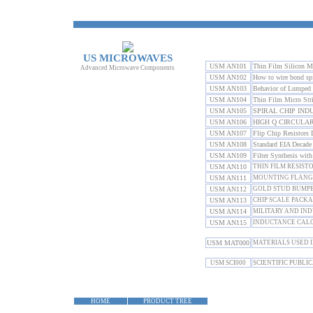
US MICROWAVES
USM AN101
Thin Film Silicon Mi
Advanced Microwave Components
USM AN102
How to wire bond spi
USM AN103
Behavior of Lumped 
USM AN104
Thin Film Micro Str
USM AN105
SPIRAL CHIP IN
USM AN106
HIGH Q CIRCULAR
USM AN107
Flip Chip Resistors 
USM AN108
Standard EIA Decade 
USM AN109
Filter Synthesis wi
USM AN110
THIN FILM RESIST
USM AN111
MOUNTING FLANGE
USM AN112
GOLD STUD BUMPED
USM AN113
CHIP SCALE PACKA
USM AN114
MILITARY AND IN
USM AN115
INDUCTANCE CALC
USM MAT000
MATERIALS USED 
USM SCI000
SCIENTIFIC PUBL
HOME
PRODUCT TREE