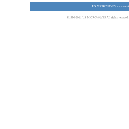
US MICROWAVES www.usmicrow
©1990-2011 US MICROWAVES All rights reserved. No 